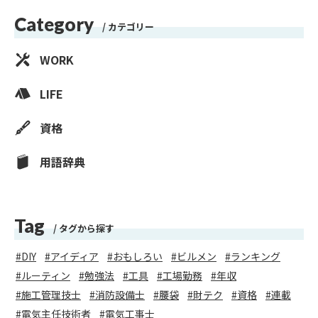
Category
カテゴリー
WORK
LIFE
資格
用語辞典
Tag
タグから探す
DIY
アイディア
おもしろい
ビルメン
ランキング
ルーティン
勉強法
工具
工場勤務
年収
施工管理技士
消防設備士
腰袋
財テク
資格
連載
電気主任技術者
電気工事士