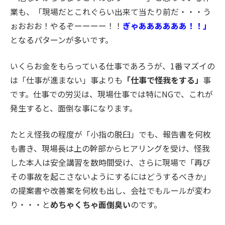
業も、「現場だとこれぐらい出来て当たり前だ・・・う
ぉおおお！やるぞーーーー！！
ぎゃああああああ！！」
となるパターンが多いです。
いくらお金をもらっている仕事であろうが、1番マズイの
は「仕事が進まない」事よりも
「仕事で怪我をする」
事
です。仕事での労災は、現場仕事では特にNGで、これが
発生すると、面倒な事になります。
たとえ怪我の程度が「小指の脱臼」でも、報告書を何枚
も書き、現場長は上の幹部からヒアリングを受け、怪我
した本人は安全講習を数時間受け、さらに現場で「再び
その事故を起こさないようにするにはどうするべきか」
の提案書や改善案を何枚も出し、会社でもルールが変わ
り・・・と
めちゃくちゃ面倒臭い
のです。