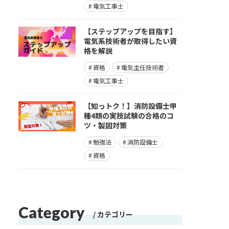
電気工事士
【ステップアップを目指す】
電気系技術者が取得したい資
格を解説
資格
電気主任技術者
電気工事士
【知っトク！】消防設備士甲
種4類の実技試験の合格のコ
ツ・製図対策
勉強法
消防設備士
資格
Category
カテゴリー