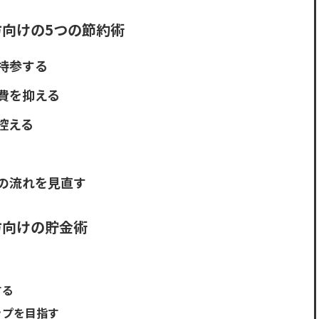
向けの5つの節約術
持参する
費を抑える
控える
の流れを見直す
方向けの貯金術
する
ップを目指す