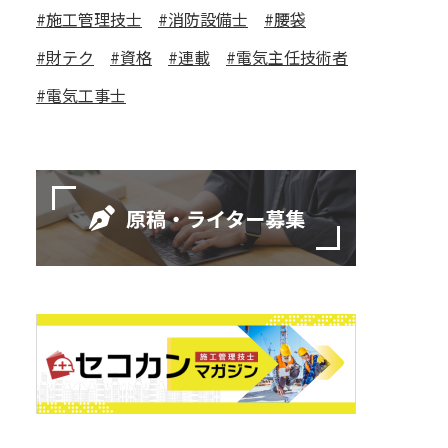
施工管理技士
消防設備士
腰袋
財テク
資格
連載
電気主任技術者
電気工事士