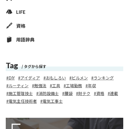
LIFE
資格
用語辞典
Tag
タグから探す
DIY
アイディア
おもしろい
ビルメン
ランキング
ルーティン
勉強法
工具
工場勤務
年収
施工管理技士
消防設備士
腰袋
財テク
資格
連載
電気主任技術者
電気工事士