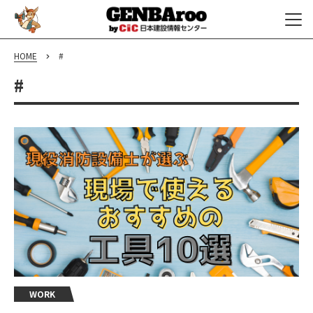
HOME
#
#
WORK